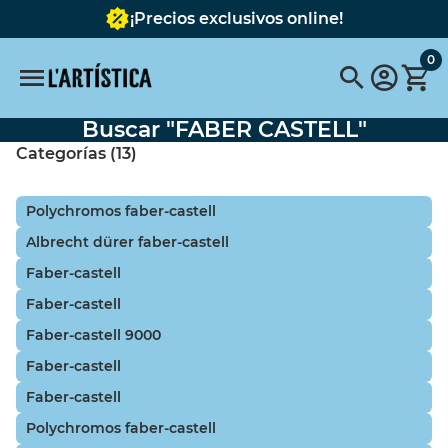
¡Precios exclusivos online!
0
Buscar "FABER CASTELL"
Búsquedas recomendadas
Categorías (13)
faber castell
pitt
polychromos faber-castell
faber castell
grafito
albrecht dürer faber-castell
faber castell
lapices acuarelables
faber-castell
faber castell
9B
faber-castell
faber-castell 9000
Faber castell
van dick braun 177
faber-castell
Categorías
faber-castell
polychromos faber-castell
Polychromos Faber-Castell