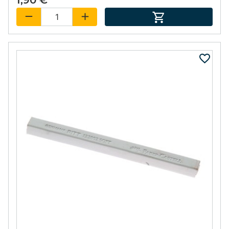
1,90 €
122880 FABER
MINAS FABER
CASTELL TIERRA
CASTELL 2mm. HB
1,90 €
5,42 €