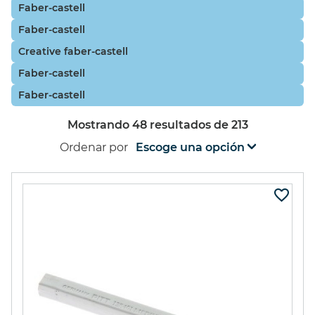
faber-castell
Albrecht Dürer Faber-Castell
Faber-Castell
faber-castell
Faber-Castell
Faber-Castell 9000
Faber-Castell
creative faber-castell
Faber-Castell
Polychromos Faber-Castell
faber-castell
Ver más
Faber-Castell
Faber-Castell
faber-castell
Mostrando
48
resultados de
213
Ordenar por
128401 FABER
128419 FABER
CASTELL BLANCA
CASTELL SANGUINA
MEDIA
MEDIA