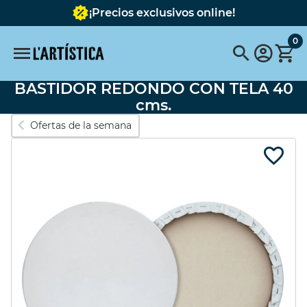
¡Precios exclusivos online!
0
BASTIDOR REDONDO CON TELA 40
Búsquedas populares
cms.
Ofertas de la semana
vallejo
pinceles
pinceles escoda
FABER CASTELL
Pebeo
pebeo vitrail
Tavola
Pintura
pastel schmincke
Acuarela metalizada
Destacados
SET 6 COLORES
OPACOS 60ML