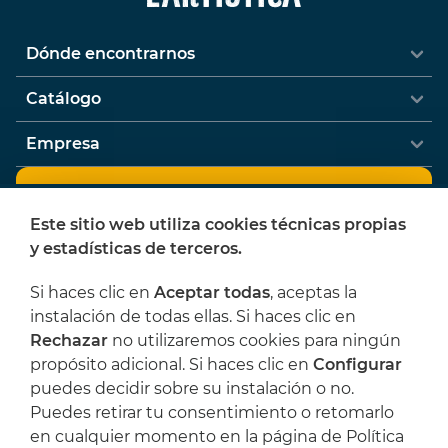
Dónde encontrarnos
Catálogo
Empresa
Newsletter
Este sitio web utiliza cookies técnicas propias
¿Quieres recibir ofertas y novedades de
y estadísticas de terceros.
L'Artística?
Si haces clic en
Aceptar todas
, aceptas la
instalación de todas ellas. Si haces clic en
Rechazar
no utilizaremos cookies para ningún
He leído y acepto las
Condiciones legales
y
propósito adicional. Si haces clic en
Configurar
la
Política de privacidad
puedes decidir sobre su instalación o no.
Puedes retirar tu consentimiento o retomarlo
U5HT3B
en cualquier momento en la página de Política