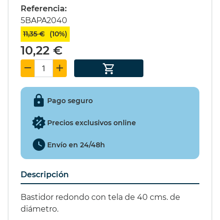
Referencia:
295,00 €
(15%)
16,60 €
(20%)
5BAPA2040
250,75 €
13,29 €
11,35 €
(10%)
10,22 €
SET PIÑATA 9
Pago seguro
EXCITER 15ml.
Precios exclusivos online
49,55 €
(15%)
Envío en 24/48h
42,12 €
Descripción
Bastidor redondo con tela de 40 cms. de
diámetro.