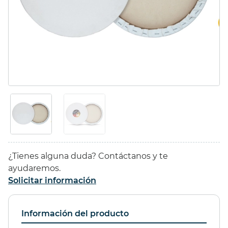
BASTIDOR
REDONDO CON
TELA 40 cms.
44,37 €
(10%)
11,35 €
(10%)
39,93 €
10,22 €
¿Tienes alguna duda? Contáctanos y te
ayudaremos.
Solicitar información
ESTUCHE 96
GESSO
PROMARKER
LEFRANC&BOURGEOIS
Información del producto
1000ml