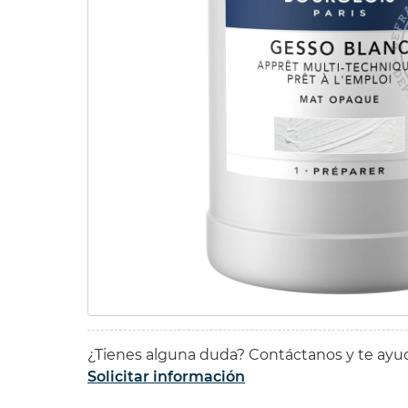
44,37 
39,93 
SET P
15ml.
49,55 
42,12 
¿Tienes alguna duda? Contáctanos y te ay
Solicitar información