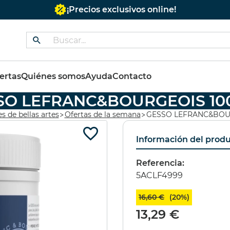
¡Precios exclusivos online!
dos
ertas
Quiénes somos
Ayuda
Contacto
SO LEFRANC&BOURGEOIS 10
 COLORES
BASTIDOR REDONDO
ES
s de bellas artes
Ofertas de la semana
GESSO LEFRANC&BOU
OS 60ML
CON TELA 40 cms.
PR
Información del prod
Referencia:
5ACLF4999
16,60 €
(20%)
13,29 €