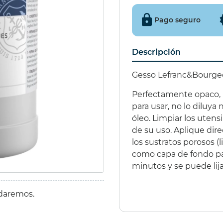
€
(10%)
11,35 €
(10%)
295
Pago seguro
€
10,22 €
250
Descripción
Gesso Lefranc&Bourgeo
Perfectamente opaco, m
IÑATA 9 EXCITER
para usar, no lo diluya
óleo. Limpiar los ute
de su uso.
Aplique dir
€
(15%)
los sustratos porosos (l
€
como capa de fondo par
minutos y se puede lij
udaremos.