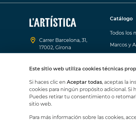
Catálogo
Todos los 
Carrer Barcelona, 31,
Marcos y A
17002, Girona
Ofertas de
608 370 966
Los que m
Este sitio web utiliza cookies técnicas prop
info@lartistica.es
Si haces clic en
Aceptar todas
, aceptas la in
cookies para ningún propósito adicional. Si 
Puedes retirar tu consentimiento o retomar
sitio web.
Para más información sobre las cookies, ac