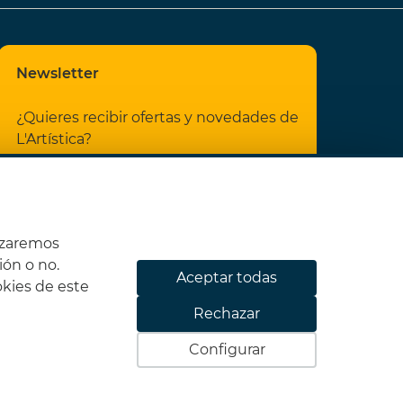
Newsletter
¿Quieres recibir ofertas y novedades de
L'Artística?
He leído y acepto las
Condiciones
legales
y la
Política de privacidad
izaremos
ión o no.
Aceptar todas
okies de este
CAB66B
Rechazar
Suscribirme
Configurar