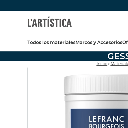
Búsquedas populares
Destaca
Todos los materiales
Marcos y Accesorios
Of
vallejo
pinceles
pinceles escoda
GES
SET 6
FABER CASTELL
Pebeo
Inicio
Materiale
OPAC
pebeo vitrail
Tavola
Pintura
pastel schmincke
Acuarela metalizada