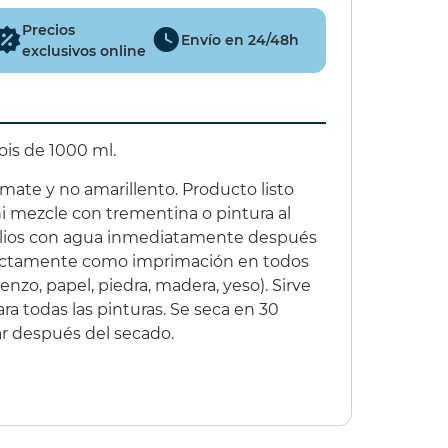
1000ml
Precios
,00 €
(15%)
16,60 €
(20%)
Envío en 24/48h
exclusivos online
,75 €
13,29 €
is de 1000 ml.
ate y no amarillento. Producto listo
 ni mezcle con trementina o pintura al
nsilios con agua inmediatamente después
ectamente como imprimación en todos
ienzo, papel, piedra, madera, yeso). Sirve
a todas las pinturas. Se seca en 30
ar después del secado.