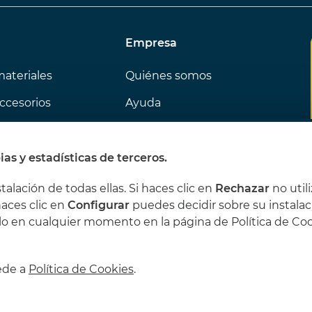
Empresa
materiales
Quiénes somos
ccesorios
Ayuda
 la semana
Contacto
ás gustan
ias y estadísticas de terceros.
stalación de todas ellas. Si haces clic en
Rechazar
no util
haces clic en
Configurar
puedes decidir sobre su instalac
lo en cualquier momento en la página de Política de Co
cede a
Política de Cookies
.