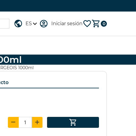
Iniciar sesión
0
00ml
TUCHE 96
RGEOIS 1000ml
OMARKER
ucto
GESSO
LEFRANC&BOURGEOIS