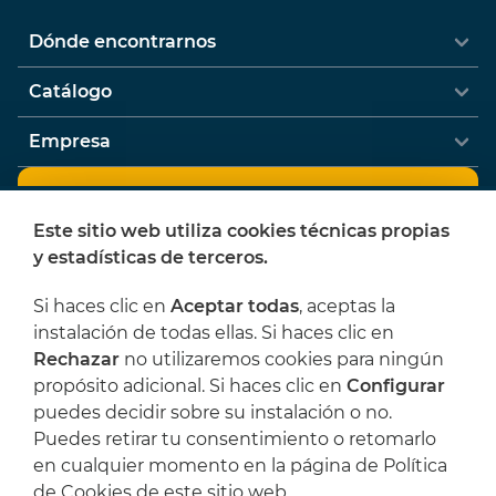
Dónde encontrarnos
Catálogo
Empresa
Newsletter
Este sitio web utiliza cookies técnicas propias
¿Quieres recibir ofertas y novedades de
y estadísticas de terceros.
L'Artística?
Si haces clic en
Aceptar todas
, aceptas la
instalación de todas ellas. Si haces clic en
Rechazar
no utilizaremos cookies para ningún
He leído y acepto las
Condiciones legales
y
propósito adicional. Si haces clic en
Configurar
la
Política de privacidad
puedes decidir sobre su instalación o no.
Puedes retirar tu consentimiento o retomarlo
TDKU3U
en cualquier momento en la página de Política
de Cookies de este sitio web.