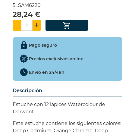
5LSAM6220
SET PIÑATA 9
28,24 €
EXCITER 15ml.
49,55 €
(15%)
42,12 €
Pago seguro
Precios exclusivos online
Envío en 24/48h
Descripción
Estuche con 12 lápices Watercolour de
Derwent.
Este estuche contiene los siguientes colores:
Deep Cadmium, Orange Chrome, Deep