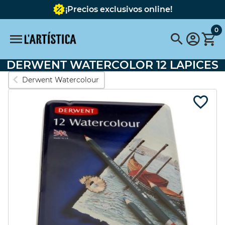
¡Precios exclusivos online!
0
DERWENT WATERCOLOR 12 LAPICES
Búsquedas populares
Derwent Watercolour
vallejo
pinceles
pinceles escoda
FABER CASTELL
Pebeo
pebeo vitrail
Tavola
Pintura
pastel schmincke
Acuarela metalizada
Destacados
SET 6 COLORES
BASTIDOR
OPACOS 60ML
REDONDO CON
TELA 40 cms.