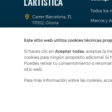
Todos los 
Carrer Barcelona, 31,
Marcos y A
17002, Girona
Ofertas de
608 370 966
Los que m
Este sitio web utiliza cookies técnicas prop
info@lartistica.es
Si haces clic en
Aceptar todas
, aceptas la in
cookies para ningún propósito adicional. Si 
Puedes retirar tu consentimiento o retomar
sitio web.
Para más información sobre las cookies, ac
© 2026 L'Artística
Condiciones lega