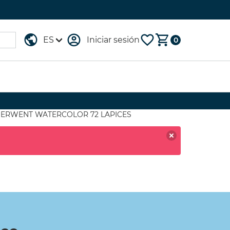
Iniciar sesión
0
TUCHE 96
GESSO
ERWENT WATERCOLOR 72 LAPICES
OMARKER
LEFRANC&BOURGEOIS
1000ml
,00 €
(15%)
16,60 €
(20%)
,75 €
13,29 €