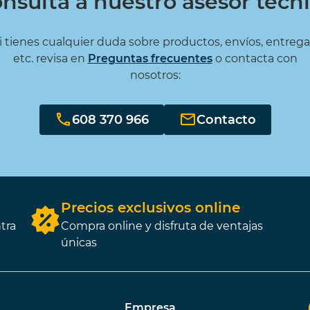
nsulta a nuestro asesor técn
IÑATA 9 EXCITER
i tienes cualquier duda sobre productos, envíos, entrega
€
(15%)
etc. revisa en
Preguntas frecuentes
o contacta con
€
nosotros:
608 370 966
Contacto
Precios exclusivos online
tra
Compra online y disfruta de ventajas
únicas
Empresa