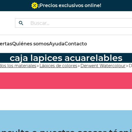
¡Precios exclusivos online!
dos
ertas
Quiénes somos
Ayuda
Contacto
caja lapices acuarelables
 COLORES
BASTIDOR REDONDO
ES
dos los materiales
Lápices de colores
Derwent Watercolour
D
OS 60ML
CON TELA 40 cms.
PR
€
(10%)
11,35 €
(10%)
295
€
10,22 €
250