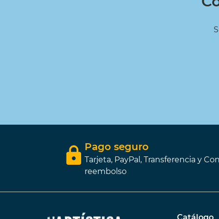
Co
SET P
15ml.
S
49,55 
42,12 
Pago seguro
Tarjeta, PayPal, Transferencia y Con
reembolso
Catálogo