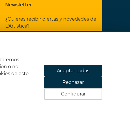
Newsletter
¿Quieres recibir ofertas y novedades de
L'Artística?
He leído y acepto las
Condiciones
legales
y la
Política de privacidad
izaremos
ión o no.
Aceptar todas
okies de este
XW41Q6
Rechazar
Suscribirme
Configurar
ones de compra
Powered by
Comertis