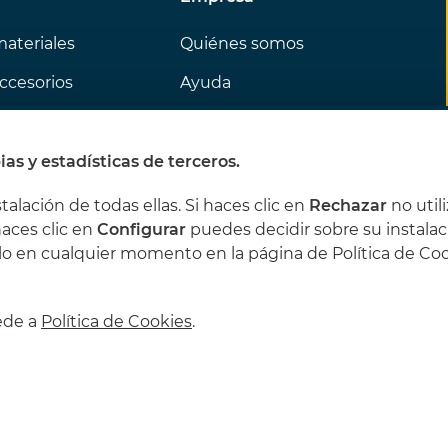
materiales
Quiénes somos
ccesorios
Ayuda
 la semana
Contacto
ás gustan
ias y estadísticas de terceros.
stalación de todas ellas. Si haces clic en
Rechazar
no util
haces clic en
Configurar
puedes decidir sobre su instalac
lo en cualquier momento en la página de Política de Co
cede a
Política de Cookies
.
les
Política de privacidad
Política de cookies
Condici