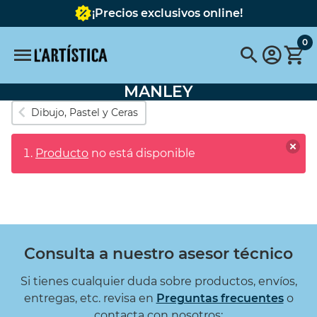
¡Precios exclusivos online!
0
MANLEY
Búsquedas populares
Dibujo, Pastel y Ceras
vallejo
pinceles
pinceles escoda
Producto
no está disponible
FABER CASTELL
Pebeo
pebeo vitrail
Tavola
Pintura
pastel schmincke
Acuarela metalizada
Destacados
Consulta a nuestro asesor técnico
SET 6 COLORES
BASTIDOR
Si tienes cualquier duda sobre productos, envíos,
OPACOS 60ML
REDONDO CON
entregas, etc. revisa en
Preguntas frecuentes
o
TELA 40 cms.
contacta con nosotros: