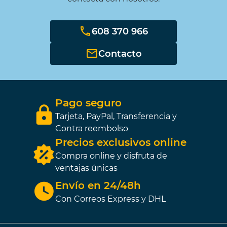
44,37 €
(10%)
11,35 €
(10%)
39,93 €
10,22 €
608 370 966
Contacto
Pago seguro
ESTUCHE 96
GESSO
PROMARKER
LEFRANC&BOURGEOIS
Tarjeta, PayPal, Transferencia y
1000ml
Contra reembolso
Precios exclusivos online
295,00 €
(15%)
16,60 €
(20%)
Compra online y disfruta de
250,75 €
13,29 €
ventajas únicas
Envío en 24/48h
Con Correos Express y DHL