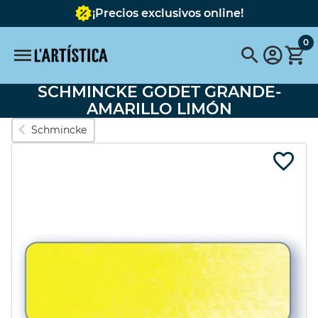
¡Precios exclusivos online!
0
SCHMINCKE GODET GRANDE-
Búsquedas populares
AMARILLO LIMÓN
Schmincke
vallejo
pinceles
pinceles escoda
FABER CASTELL
Pebeo
pebeo vitrail
Tavola
Pintura
pastel schmincke
Acuarela metalizada
Destacados
SET 6 COLORES
BASTIDOR
OPACOS 60ML
REDONDO CON
TELA 40 cms.