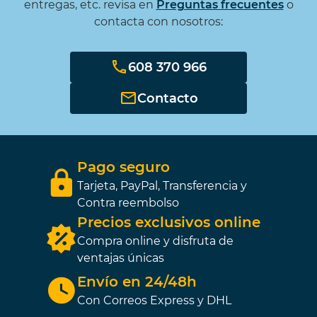
entregas, etc. revisa en
Preguntas frecuentes
o
contacta con nosotros:
608 370 966
Contacto
Pago seguro
Tarjeta, PayPal, Transferencia y
Contra reembolso
Precios exclusivos online
Compra online y disfruta de
ventajas únicas
Envío en 24/48h
Con Correos Express y DHL