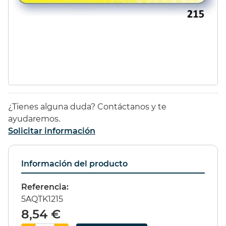
44,37 €
(10%)
11,35 €
(10%)
39,93 €
10,22 €
ESTUCHE 96
GESSO
¿Tienes alguna duda? Contáctanos y te
PROMARKER
LEFRANC&BOURGEOIS
ayudaremos.
1000ml
Solicitar información
295,00 €
(15%)
16,60 €
(20%)
Información del producto
250,75 €
13,29 €
Referencia:
5AQTK1215
8,54 €