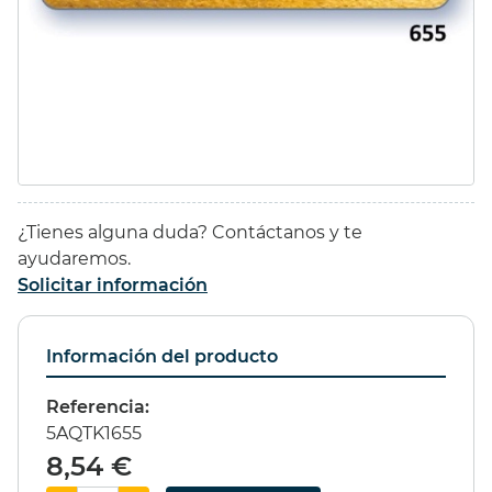
44,37 €
(10%)
11,35 €
(10%)
39,93 €
10,22 €
ESTUCHE 96
GESSO
¿Tienes alguna duda? Contáctanos y te
PROMARKER
LEFRANC&BOURGEOIS
ayudaremos.
1000ml
Solicitar información
295,00 €
(15%)
16,60 €
(20%)
Información del producto
250,75 €
13,29 €
Referencia:
5AQTK1655
8,54 €