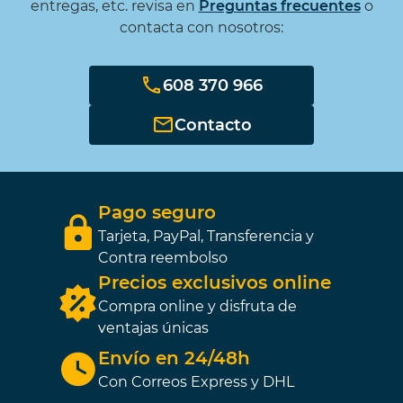
entregas, etc. revisa en
Preguntas frecuentes
o
contacta con nosotros:
608 370 966
Contacto
Pago seguro
Tarjeta, PayPal, Transferencia y
Contra reembolso
Precios exclusivos online
Compra online y disfruta de
ventajas únicas
Envío en 24/48h
Con Correos Express y DHL