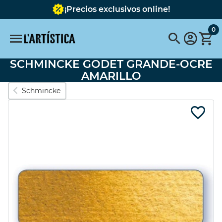
¡Precios exclusivos online!
0
SCHMINCKE GODET GRANDE-OCRE
Búsquedas populares
AMARILLO
Schmincke
vallejo
pinceles
pinceles escoda
FABER CASTELL
Pebeo
pebeo vitrail
Tavola
Pintura
pastel schmincke
Acuarela metalizada
Destacados
SET 6 COLORES
BASTIDOR
OPACOS 60ML
REDONDO CON
TELA 40 cms.