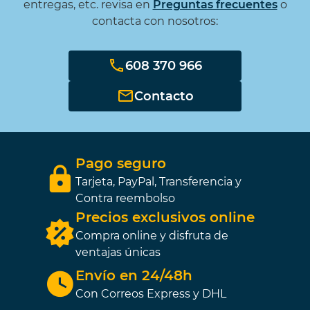
entregas, etc. revisa en
Preguntas frecuentes
o
contacta con nosotros:
608 370 966
Contacto
Pago seguro
Tarjeta, PayPal, Transferencia y
Contra reembolso
Precios exclusivos online
Compra online y disfruta de
ventajas únicas
Envío en 24/48h
Con Correos Express y DHL