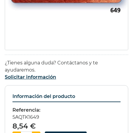
44,37 €
(10%)
11,35 €
(10%)
39,93 €
10,22 €
ESTUCHE 96
GESSO
¿Tienes alguna duda? Contáctanos y te
PROMARKER
LEFRANC&BOURGEOIS
ayudaremos.
1000ml
Solicitar información
295,00 €
(15%)
16,60 €
(20%)
Información del producto
250,75 €
13,29 €
Referencia:
5AQTK1649
8,54 €