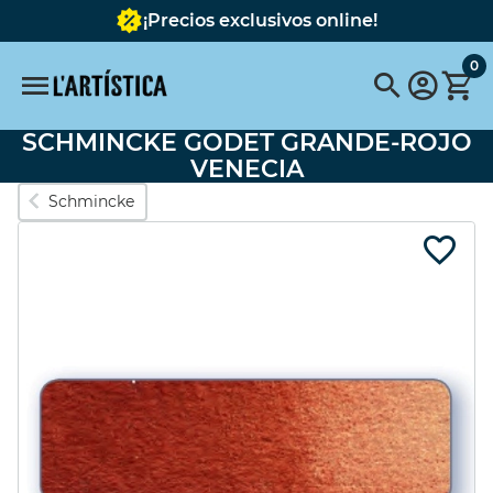
¡Precios exclusivos online!
0
SCHMINCKE GODET GRANDE-ROJO
Búsquedas populares
VENECIA
Schmincke
vallejo
pinceles
pinceles escoda
FABER CASTELL
Pebeo
pebeo vitrail
Tavola
Pintura
pastel schmincke
Acuarela metalizada
Destacados
SET 6 COLORES
BASTIDOR
OPACOS 60ML
REDONDO CON
TELA 40 cms.