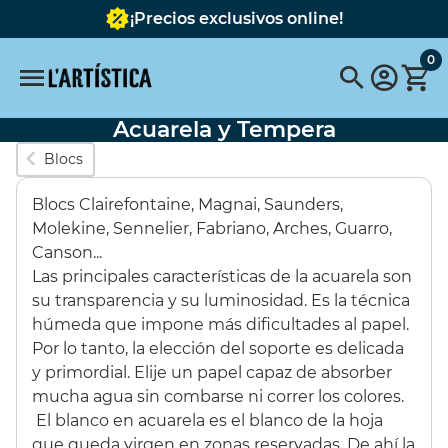
¡Precios exclusivos online!
0
Acuarela y Tempera
Búsquedas populares
Blocs
vallejo
pinceles
pinceles escoda
Blocs Clairefontaine, Magnai, Saunders,
FABER CASTELL
Pebeo
pebeo vitrail
Tavola
Molekine, Sennelier, Fabriano, Arches, Guarro,
Canson...
Pintura
pastel schmincke
Acuarela metalizada
Las principales características de la acuarela son
su transparencia y su luminosidad. Es la técnica
Destacados
húmeda que impone más dificultades al papel.
Por lo tanto, la elección del soporte es delicada
y primordial. Elije un papel capaz de absorber
SET 6 COLORES
BASTIDOR
mucha agua sin combarse ni correr los colores.
OPACOS 60ML
REDONDO CON
El blanco en acuarela es el blanco de la hoja
TELA 40 cms.
que queda virgen en zonas reservadas. De ahí la