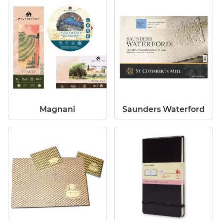
SET PIÑATA 9
EXCITER 15ml.
49,55 €
(15%)
42,12 €
Magnani
Saunders Waterford