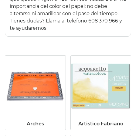
importancia del color del papel: no debe
44,37 €
(10%)
11,35 €
(10%)
alterarse ni amarillear con el paso del tiempo.
39,93 €
10,22 €
Tienes dudas?
Llama al telefono 608 370 966 y
te ayudaremos
ESTUCHE 96
GESSO
PROMARKER
LEFRANC&BOURGEOIS
1000ml
295,00 €
(15%)
16,60 €
(20%)
250,75 €
13,29 €
Arches
Artistico Fabriano