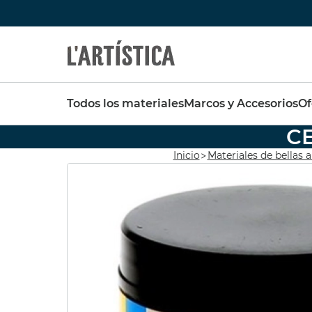
Búsquedas populares
Destaca
Todos los materiales
Marcos y Accesorios
Of
vallejo
pinceles
pinceles escoda
C
SET 6
FABER CASTELL
Pebeo
Inicio
Materiales de bellas a
OPAC
pebeo vitrail
Tavola
Pintura
pastel schmincke
44,37 
39,93 
Acuarela metalizada