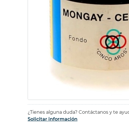
SET P
15ml.
49,55 
42,12 
¿Tienes alguna duda? Contáctanos y te ay
Solicitar información