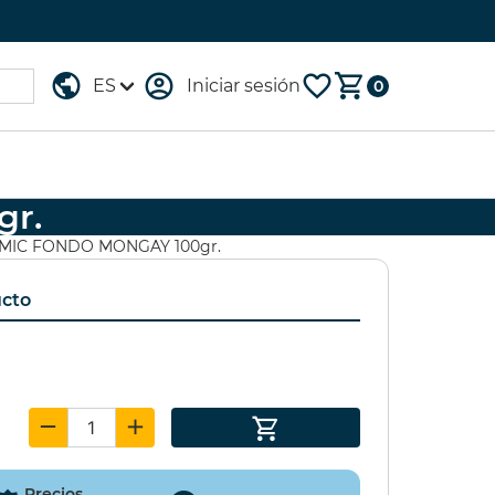
Iniciar sesión
0
r.
TUCHE 96
GESSO
MIC FONDO MONGAY 100gr.
OMARKER
LEFRANC&BOURGEOIS
1000ml
ucto
,00 €
(15%)
16,60 €
(20%)
,75 €
13,29 €
Precios