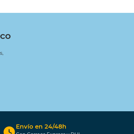
ico
s,
Envío en 24/48h