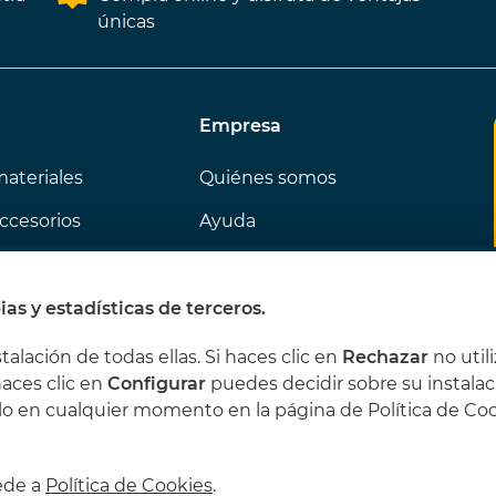
únicas
Empresa
materiales
Quiénes somos
ccesorios
Ayuda
 la semana
Contacto
ás gustan
ias y estadísticas de terceros.
stalación de todas ellas. Si haces clic en
Rechazar
no util
haces clic en
Configurar
puedes decidir sobre su instalac
lo en cualquier momento en la página de Política de Co
cede a
Política de Cookies
.