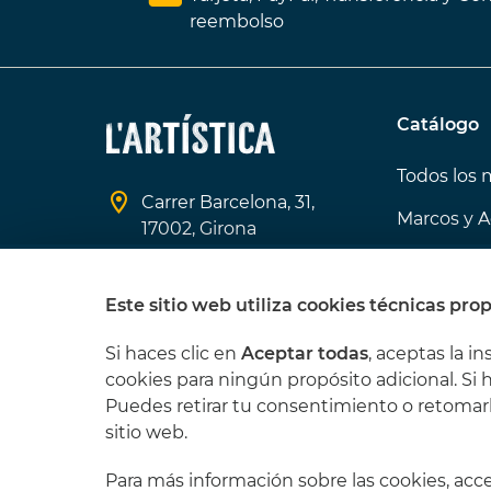
reembolso
Catálogo
Todos los 
Carrer Barcelona, 31,
Marcos y A
17002, Girona
Ofertas de
608 370 966
Los que m
Este sitio web utiliza cookies técnicas prop
info@lartistica.es
Si haces clic en
Aceptar todas
, aceptas la in
cookies para ningún propósito adicional. Si 
Puedes retirar tu consentimiento o retomar
sitio web.
Para más información sobre las cookies, ac