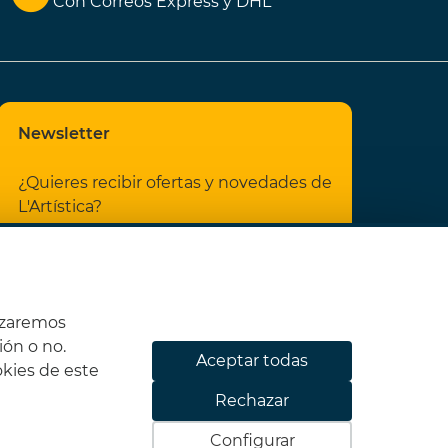
Con Correos Express y DHL
Newsletter
¿Quieres recibir ofertas y novedades de
L'Artística?
He leído y acepto las
Condiciones
legales
y la
Política de privacidad
izaremos
ión o no.
Aceptar todas
okies de este
01NTST
Rechazar
Suscribirme
Configurar