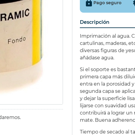
Pago seguro
IÑATA 9 EXCITER
€
(15%)
Descripción
€
Imprimación al agua. 
cartulinas, maderas, e
diversas figuras de yeso
añádase agua.
Si el soporte es basta
primera capa más dilui
entra en la porosidad 
segunda capa se aplica
y dejar la superficie 
lijarse con suavidad us
contribuirá a lograr u
udaremos.
mate. Buena adherenci
Tiempo de secado al t