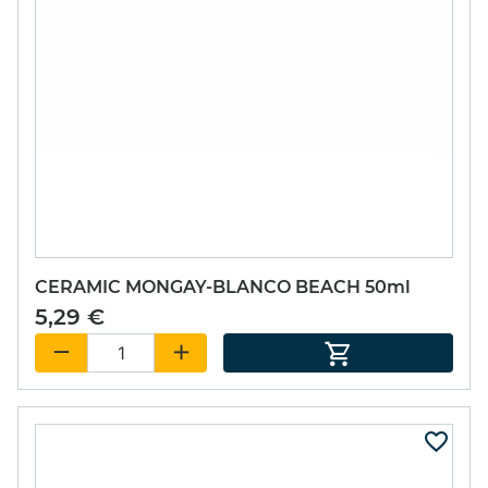
SET PIÑATA 9
EXCITER 15ml.
49,55 €
(15%)
42,12 €
CERAMIC MONGAY-BLANCO BEACH 50ml
5,29 €