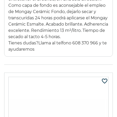
Como capa de fondo es aconsejable el empleo
44,37 €
(10%)
11,35 €
(10%)
de Mongay Cerámic Fondo, dejarlo secar y
39,93 €
10,22 €
transcuridas 24 horas podrá aplicarse el Mongay
Cerámic Esmalte. Acabado brillante. Adherencia
excelente. Rendimiento 13 m²/litro. Tiempo de
secado al tacto 4-5 horas.
Tienes dudas?
Llama al telfono 608 370 966 y te
ayudaremos
ESTUCHE 96
GESSO
PROMARKER
LEFRANC&BOURGEOIS
1000ml
295,00 €
(15%)
16,60 €
(20%)
250,75 €
13,29 €