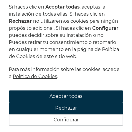
Si haces clic en
Aceptar todas
, aceptas la
instalación de todas ellas. Si haces clic en
Rechazar
no utilizaremos cookies para ningún
He leído y acepto las
Condiciones legales
y
propósito adicional. Si haces clic en
Configurar
la
Política de privacidad
puedes decidir sobre su instalación o no.
Puedes retirar tu consentimiento o retomarlo
GV7261
en cualquier momento en la página de Política
de Cookies de este sitio web.
Suscribirme
Para más información sobre las cookies, accede
a
Política de Cookies
.
© 2026 L'Artística
Aceptar todas
Condiciones legales
Política de privacidad
Rechazar
Política de cookies
Condiciones de compra
Configurar
Powered by
Comertis