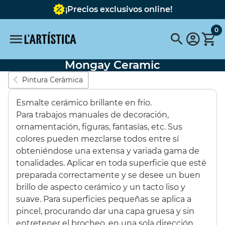
¡Precios exclusivos online!
0
Mongay Ceramic
Búsquedas populares
Pintura Ceràmica
vallejo
pinceles
pinceles escoda
Esmalte cerámico brillante en frio.
FABER CASTELL
Pebeo
pebeo vitrail
Pintura
Para trabajos manuales de decoración,
ornamentación, figuras, fantasías, etc. Sus
Tavola
pastel schmincke
Acuarela metalizada
colores pueden mezclarse todos entre sí
obteniéndose una extensa y variada gama de
Destacados
tonalidades. Aplicar en toda superficie que esté
preparada correctamente y se desee un buen
brillo de aspecto cerámico y un tacto liso y
SET 6 COLORES
BASTIDOR
suave. Para superficies pequeñas se aplica a
OPACOS 60ML
REDONDO CON
pincel, procurando dar una capa gruesa y sin
TELA 40 cms.
entretener el brocheo, en una sola dirección.