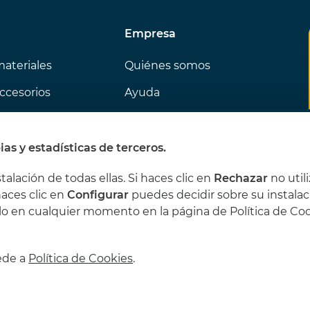
Empresa
materiales
Quiénes somos
ccesorios
Ayuda
 la semana
Contacto
ás gustan
ias y estadísticas de terceros.
stalación de todas ellas. Si haces clic en
Rechazar
no util
haces clic en
Configurar
puedes decidir sobre su instalac
lo en cualquier momento en la página de Política de Co
cede a
Política de Cookies
.