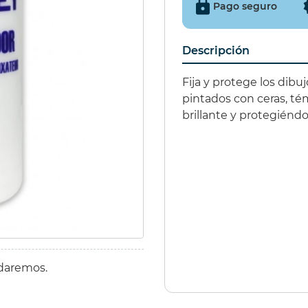
Pago seguro
IÑATA 9 EXCITER
€
(15%)
Descripción
€
Fija y protege los dibuj
pintados con ceras, té
brillante y protegiéndol
udaremos.