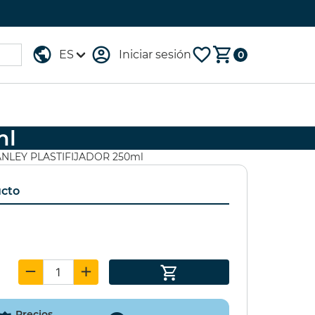
Iniciar sesión
0
ml
TUCHE 96
GESSO
NLEY PLASTIFIJADOR 250ml
OMARKER
LEFRANC&BOURGEOIS
1000ml
ucto
,00 €
(15%)
16,60 €
(20%)
,75 €
13,29 €
Precios