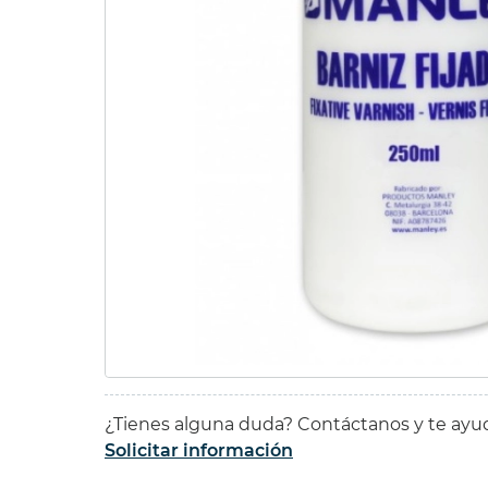
SET P
15ml.
49,55 
42,12 
¿Tienes alguna duda? Contáctanos y te ay
Solicitar información