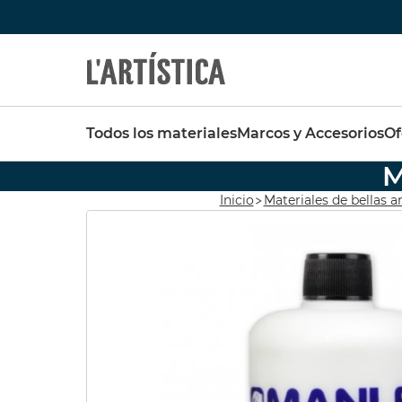
Búsquedas populares
Destaca
Todos los materiales
Marcos y Accesorios
Of
vallejo
pinceles
pinceles escoda
M
SET 6
FABER CASTELL
Pebeo
Inicio
Materiales de bellas a
OPAC
pebeo vitrail
Tavola
Pintura
pastel schmincke
44,37 
39,93 
Acuarela metalizada