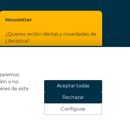
Newsletter
¿Quieres recibir ofertas y novedades de
L'Artística?
He leído y acepto las
Condiciones
legales
y la
Política de privacidad
izaremos
ión o no.
Aceptar todas
2612X4
okies de este
Rechazar
Suscribirme
Configurar