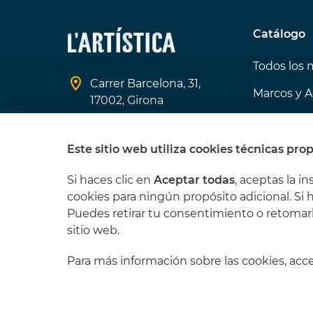
Catálogo
Todos los 
Carrer Barcelona, 31,
Marcos y A
17002, Girona
Ofertas de
608 370 966
Los que m
Este sitio web utiliza cookies técnicas prop
info@lartistica.es
Si haces clic en
Aceptar todas
, aceptas la in
cookies para ningún propósito adicional. Si 
Puedes retirar tu consentimiento o retomar
sitio web.
Para más información sobre las cookies, ac