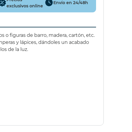
Envío en 24/48h
exclusivos online
os o figuras de barro, madera, cartón, etc.
mperas y lápices, dándoles un acabado
os de la luz.