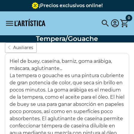
¡Precios exclusivos online!
0
Tempera/Gouache
Búsquedas populares
Auxiliares
vallejo
pinceles
pinceles escoda
Hiel de buey, caseína, barniz, goma arábiga,
FABER CASTELL
Pebeo
pebeo vitrail
Tavola
máscara, aglutinante...
La tempera o gouache es una pintura cubriente
Pintura
pastel schmincke
Acuarela metalizada
de gran potencia de color, que seca sin brillo en
pocos minutos. La goma arábiga es el medium
Destacados
de la tempera, como el aceite para el óleo. El hiel
de buey se usa para ganar absorción en papeles
poco porosos, así como en superficies poco
SET 6 COLORES
BASTIDOR
absorbentes. El aglutinante de caseína permite
OPACOS 60ML
REDONDO CON
confeccionar témpera de caseína diluible en
TELA 40 cms.
agua mediante su mezcla con pintura al óleo.