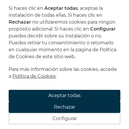
L'Artística?
Si haces clic en
Aceptar todas
, aceptas la
instalación de todas ellas. Si haces clic en
Rechazar
no utilizaremos cookies para ningún
He leído y acepto las
Condiciones legales
y
propósito adicional. Si haces clic en
Configurar
la
Política de privacidad
puedes decidir sobre su instalación o no.
Puedes retirar tu consentimiento o retomarlo
TDQK28
en cualquier momento en la página de Política
de Cookies de este sitio web.
Suscribirme
Para más información sobre las cookies, accede
a
Política de Cookies
.
© 2026 L'Artística
Aceptar todas
Condiciones legales
Política de privacidad
Rechazar
Política de cookies
Condiciones de compra
Configurar
Powered by
Comertis