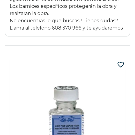
Los barnices específicos protegerán la obra y
44,37 €
(10%)
11,35 €
(10%)
realzaran la obra.
39,93 €
10,22 €
No encuentras lo que buscas? Tienes dudas?
Llama al telefono 608 370 966 y te ayudaremos
ESTUCHE 96
GESSO
PROMARKER
LEFRANC&BOURGEOIS
1000ml
295,00 €
(15%)
16,60 €
(20%)
250,75 €
13,29 €