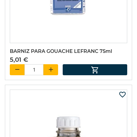
SET PIÑATA 9
EXCITER 15ml.
49,55 €
(15%)
42,12 €
BARNIZ PARA GOUACHE LEFRANC 75ml
5,01 €