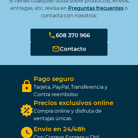
Si tienes cualquier duda sobre productos, envíos,
entregas, etc. revisa en
Preguntas frecuentes
o
contacta con nosotros:
608 370 966
Contacto
Pago seguro
Tarjeta, PayPal, Transferencia y
Contra reembolso
Precios exclusivos online
Compra online y disfruta de
ventajas únicas
Envío en 24/48h
Con Correos Express y DHL