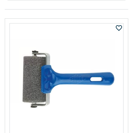
44,37 €
(10%)
11,35 €
(10%)
39,93 €
10,22 €
ESTUCHE 96
GESSO
PROMARKER
LEFRANC&BOURGEOIS
1000ml
295,00 €
(15%)
16,60 €
(20%)
250,75 €
13,29 €