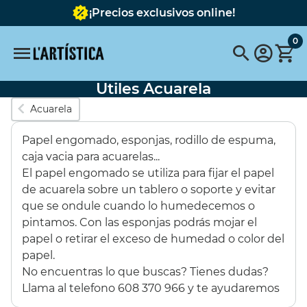
¡Precios exclusivos online!
0
Utiles Acuarela
Búsquedas populares
Acuarela
vallejo
pinceles
pinceles escoda
Papel engomado, esponjas, rodillo de espuma,
FABER CASTELL
Pebeo
pebeo vitrail
Pintura
caja vacia para acuarelas...
El papel engomado se utiliza para fijar el papel
Tavola
pastel schmincke
Acuarela metalizada
de acuarela sobre un tablero o soporte y evitar
que se ondule cuando lo humedecemos o
Destacados
pintamos. Con las esponjas podrás mojar el
papel o retirar el exceso de humedad o color del
papel.
SET 6 COLORES
BASTIDOR
No encuentras lo que buscas? Tienes dudas?
OPACOS 60ML
REDONDO CON
Llama al telefono 608 370 966 y te ayudaremos
TELA 40 cms.