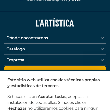
Dónde encontrarnos
Catálogo
Empresa
Newsletter
Este sitio web utiliza cookies técnicas propias
¿Quieres recibir ofertas y novedades de
y estadísticas de terceros.
L'Artística?
Si haces clic en
Aceptar todas
, aceptas la
instalación de todas ellas. Si haces clic en
Rechazar
no utilizaremos cookies para ningún