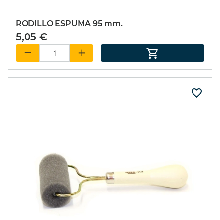
SET PIÑATA 9
RODILLO ESPUMA 95 mm.
EXCITER 15ml.
5,05 €
49,55 €
(15%)
42,12 €