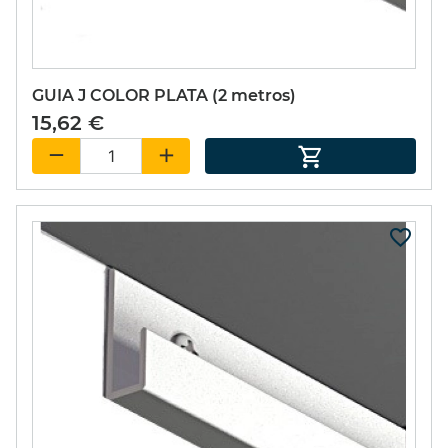
SET PIÑATA 9
EXCITER 15ml.
GUIA J COLOR PLATA (2 metros)
49,55 €
(15%)
15,62 €
42,12 €