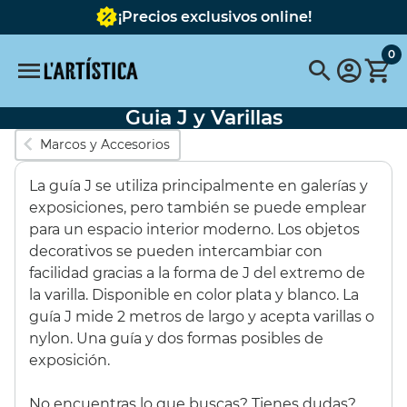
¡Precios exclusivos online!
0
Guia J y Varillas
Búsquedas populares
Marcos y Accesorios
vallejo
pinceles
pinceles escoda
La guía J se utiliza principalmente en galerías y
FABER CASTELL
Pebeo
pebeo vitrail
Pintura
exposiciones, pero también se puede emplear
para un espacio interior moderno. Los objetos
Tavola
pastel schmincke
Acuarela metalizada
decorativos se pueden intercambiar con
facilidad gracias a la forma de J del extremo de
Destacados
la varilla. Disponible en color plata y blanco. La
guía J mide 2 metros de largo y acepta varillas o
nylon. Una guía y dos formas posibles de
SET 6 COLORES
BASTIDOR
exposición.
OPACOS 60ML
REDONDO CON
TELA 40 cms.
No encuentras lo que buscas? Tienes dudas?