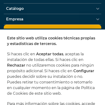
Catálogo
Empresa
Newsletter
Este sitio web utiliza cookies técnicas propias
¿Quieres recibir ofertas y novedades de
y estadísticas de terceros.
L'Artística?
Si haces clic en
Aceptar todas
, aceptas la
instalación de todas ellas. Si haces clic en
Rechazar
no utilizaremos cookies para ningún
He leído y acepto las
Condiciones legales
y
propósito adicional. Si haces clic en
Configurar
la
Política de privacidad
puedes decidir sobre su instalación o no.
Puedes retirar tu consentimiento o retomarlo
J85EB9
en cualquier momento en la página de Política
de Cookies de este sitio web.
Suscribirme
Para más información sobre las cookies, accede