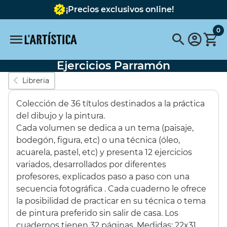
¡Precios exclusivos online!
0
Ejercicios Parramón
Búsquedas populares
Libreria
vallejo
pinceles
FABER CASTELL
Colección de 36 títulos destinados a la práctica
pinceles escoda
Pebeo
pebeo vitrail
Tavola
del dibujo y la pintura.
Cada volumen se dedica a un tema (paisaje,
Pintura
pastel schmincke
Acuarela metalizada
bodegón, figura, etc) o una técnica (óleo,
acuarela, pastel, etc) y presenta 12 ejercicios
Destacados
variados, desarrollados por diferentes
profesores, explicados paso a paso con una
secuencia fotográfica . Cada cuaderno le ofrece
SET 6 COLORES
BASTIDOR
la posibilidad de practicar en su técnica o tema
OPACOS 60ML
REDONDO CON
de pintura preferido sin salir de casa. Los
TELA 40 cms.
cuadernos tienen 32 páginas. Medidas: 22x31