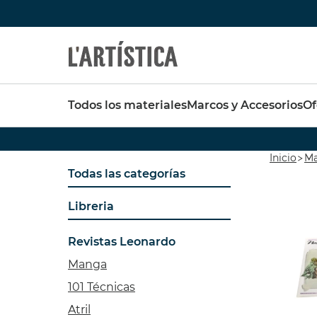
Búsquedas populares
Destaca
Todos los materiales
Marcos y Accesorios
Of
vallejo
pinceles
pinceles escoda
SET 6
FABER CASTELL
Pebeo
Inicio
Ma
OPAC
Todas las categorías
pebeo vitrail
Tavola
Pintura
pastel schmincke
Libreria
44,37 
39,93 
Acuarela metalizada
Revistas Leonardo
Manga
101 Técnicas
Atril