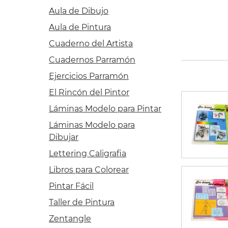
SET P
Aula de Dibujo
15ml.
Aula de Pintura
49,55 
Cuaderno del Artista
42,12 
Cuadernos Parramón
Ejercicios Parramón
El Rincón del Pintor
Láminas Modelo para Pintar
Láminas Modelo para
Dibujar
Lettering Caligrafia
Libros para Colorear
Pintar Fácil
Taller de Pintura
Zentangle