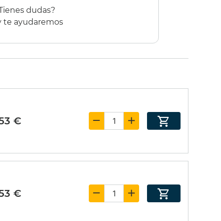
 Tienes dudas?
 y te ayudaremos
,53 €
,53 €