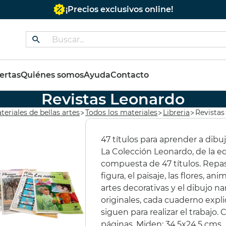
¡Precios exclusivos online!
dos
ertas
Quiénes somos
Ayuda
Contacto
Revistas Leonardo
 COLORES
BASTIDOR REDONDO
ES
teriales de bellas artes
Todos los materiales
Libreria
Revistas
OS 60ML
CON TELA 40 cms.
PR
47 títulos para aprender a dibuj
€
(10%)
11,35 €
(10%)
295
La Colección Leonardo, de la edi
€
10,22 €
250
compuesta de 47 títulos. Repas
figura, el paisaje, las flores, an
artes decorativas y el dibujo nar
originales, cada cuaderno expli
siguen para realizar el trabajo.
páginas. Miden: 34,5x24,5 cms.