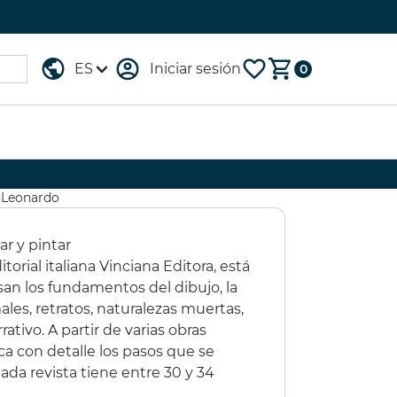
Iniciar sesión
0
TUCHE 96
GESSO
 Leonardo
OMARKER
LEFRANC&BOURGEOIS
1000ml
ar y pintar
,00 €
(15%)
16,60 €
(20%)
torial italiana Vinciana Editora, está
,75 €
13,29 €
an los fundamentos del dibujo, la
imales, retratos, naturalezas muertas,
rativo. A partir de varias obras
ca con detalle los pasos que se
 Cada revista tiene entre 30 y 34