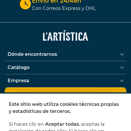
Envío en 24/48h
Con Correos Express y DHL
Dónde encontrarnos
Catálogo
Empresa
Newsletter
Este sitio web utiliza cookies técnicas propias
¿Quieres recibir ofertas y novedades de
y estadísticas de terceros.
L'Artística?
Si haces clic en
Aceptar todas
, aceptas la