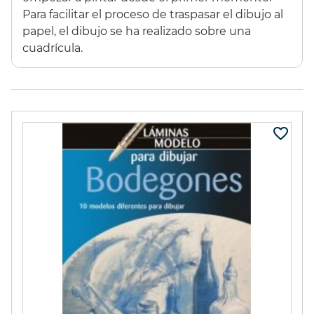
Para facilitar el proceso de traspasar el dibujo al
44,37 €
(10%)
11,35 €
(10%)
papel, el dibujo se ha realizado sobre una
39,93 €
10,22 €
cuadrícula.
ESTUCHE 96
GESSO
PROMARKER
LEFRANC&BOURGEOIS
1000ml
295,00 €
(15%)
16,60 €
(20%)
250,75 €
13,29 €