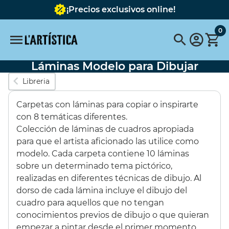
¡Precios exclusivos online!
0
Láminas Modelo para Dibujar
Búsquedas populares
Libreria
vallejo
pinceles
pinceles escoda
Carpetas con láminas para copiar o inspirarte
FABER CASTELL
Pebeo
pebeo vitrail
Tavola
con 8 temáticas diferentes.
Colección de láminas de cuadros apropiada
Pintura
pastel schmincke
Acuarela metalizada
para que el artista aficionado las utilice como
modelo. Cada carpeta contiene 10 láminas
Destacados
sobre un determinado tema pictórico,
realizadas en diferentes técnicas de dibujo. Al
dorso de cada lámina incluye el dibujo del
SET 6 COLORES
BASTIDOR
cuadro para aquellos que no tengan
OPACOS 60ML
REDONDO CON
conocimientos previos de dibujo o que quieran
TELA 40 cms.
empezar a pintar desde el primer momento.